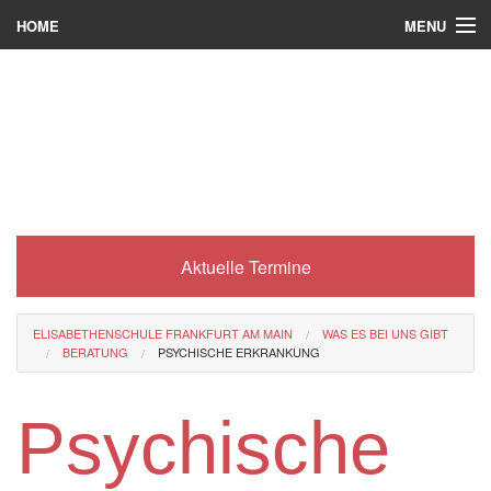
MENU
HOME
Wer wir sind
Was es bei uns gibt
Was wir machen
Wie man zu uns kommt
Aktuelle Termine
Service
Eli-Portal
ELISABETHENSCHULE FRANKFURT AM MAIN
WAS ES BEI UNS GIBT
BERATUNG
PSYCHISCHE ERKRANKUNG
MINT-Angebot
Berufsorientierung
Psychische
Förderverein