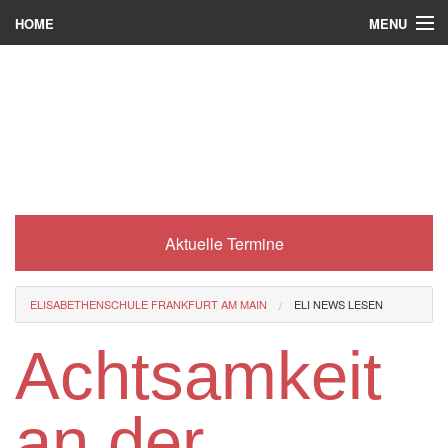
MENU
HOME
Wer wir sind
Was es bei uns gibt
Was wir machen
Wie man zu uns kommt
Aktuelle Termine
Service
Eli-Portal
ELISABETHENSCHULE FRANKFURT AM MAIN
ELI NEWS LESEN
MINT-Angebot
Achtsamkeit
Berufsorientierung
an der
Förderverein