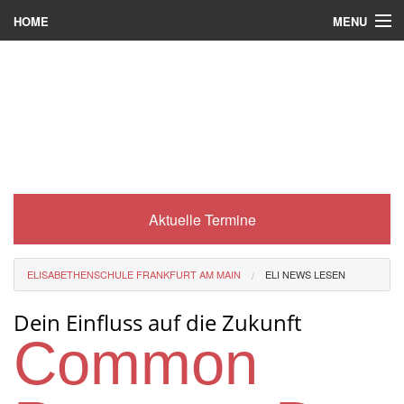
MENU
HOME
Wer wir sind
Was es bei uns gibt
Was wir machen
Wie man zu uns kommt
Aktuelle Termine
Service
Eli-Portal
ELISABETHENSCHULE FRANKFURT AM MAIN
ELI NEWS LESEN
MINT-Angebot
Dein Einfluss auf die Zukunft
Berufsorientierung
Common
Förderverein