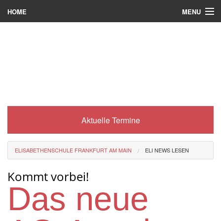
MENU
HOME
Wer wir sind
Was es bei uns gibt
Was wir machen
Wie man zu uns kommt
Aktuelle Termine
Service
Eli-Portal
ELISABETHENSCHULE FRANKFURT AM MAIN
ELI NEWS LESEN
MINT-Angebot
Kommt vorbei!
Berufsorientierung
Das neue
Förderverein