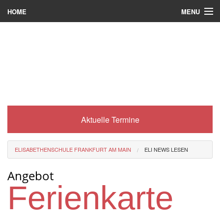
MENU
HOME
Wer wir sind
Was es bei uns gibt
Was wir machen
Wie man zu uns kommt
Aktuelle Termine
Service
Eli-Portal
ELISABETHENSCHULE FRANKFURT AM MAIN
ELI NEWS LESEN
MINT-Angebot
Angebot
Berufsorientierung
Ferienkarte
Förderverein