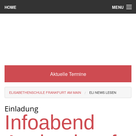
MENU
HOME
Wer wir sind
Was es bei uns gibt
Was wir machen
Wie man zu uns kommt
Aktuelle Termine
Service
Eli-Portal
ELISABETHENSCHULE FRANKFURT AM MAIN
ELI NEWS LESEN
MINT-Angebot
Einladung
Berufsorientierung
Infoabend
Förderverein