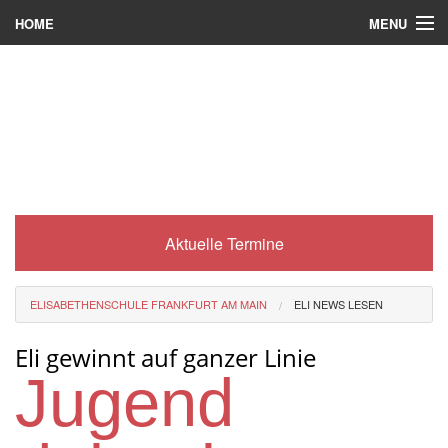
MENU
HOME
Wer wir sind
Was es bei uns gibt
Was wir machen
Wie man zu uns kommt
Aktuelle Termine
Service
Eli-Portal
ELISABETHENSCHULE FRANKFURT AM MAIN
ELI NEWS LESEN
MINT-Angebot
Eli gewinnt auf ganzer Linie
Berufsorientierung
Jugend
Förderverein