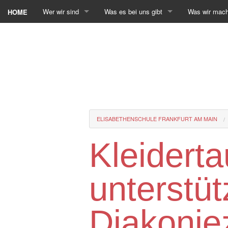
Wer wir sind
Was es bei uns gibt
Was wir mac
HOME
ELISABETHENSCHULE FRANKFURT AM MAIN
Kleidert
unterstüt
Diakonie