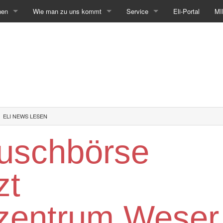
hen
Wie man zu uns kommt
Service
Eli-Portal
MI
ELI NEWS LESEN
auschbörse
zt
zentrum Weser