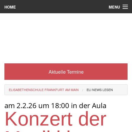
MENU
HOME
Wer wir sind
Was es bei uns gibt
Was wir machen
Wie man zu uns kommt
Aktuelle Termine
Service
Eli-Portal
ELISABETHENSCHULE FRANKFURT AM MAIN
ELI NEWS LESEN
MINT-Angebot
am 2.2.26 um 18:00 in der Aula
Berufsorientierung
Konzert der
Förderverein