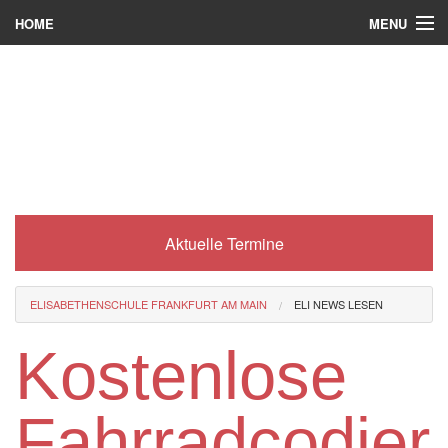
MENU
HOME
Wer wir sind
Was es bei uns gibt
Was wir machen
Wie man zu uns kommt
Aktuelle Termine
Service
Eli-Portal
ELISABETHENSCHULE FRANKFURT AM MAIN
ELI NEWS LESEN
MINT-Angebot
Kostenlose
Berufsorientierung
Fahrradcodier
Förderverein