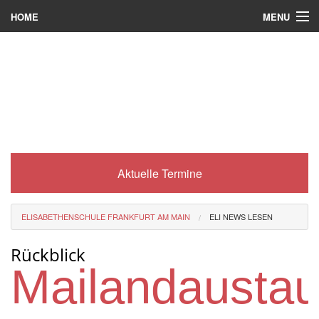
MENU
HOME
Wer wir sind
Was es bei uns gibt
Was wir machen
Wie man zu uns kommt
Aktuelle Termine
Service
Eli-Portal
ELISABETHENSCHULE FRANKFURT AM MAIN
ELI NEWS LESEN
MINT-Angebot
Rückblick
Berufsorientierung
Mailandausta
Förderverein