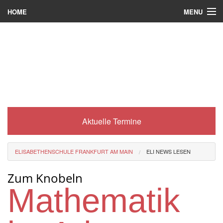
MENU
HOME
Wer wir sind
Was es bei uns gibt
Was wir machen
Wie man zu uns kommt
Aktuelle Termine
Service
Eli-Portal
ELISABETHENSCHULE FRANKFURT AM MAIN
ELI NEWS LESEN
MINT-Angebot
Zum Knobeln
Berufsorientierung
Mathematik
Förderverein