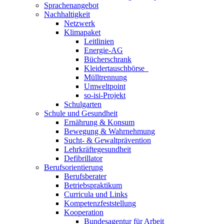
Sprachenangebot
Nachhaltigkeit
Netzwerk
Klimapaket
Leitlinien
Energie-AG
Bücherschrank
Kleidertauschbörse
Mülltrennung
Umweltpoint
so-isi-Projekt
Schulgarten
Schule und Gesundheit
Ernährung & Konsum
Bewegung & Wahrnehmung
Sucht- & Gewaltprävention
Lehrkräftegesundheit
Defibrillator
Berufsorientierung
Berufsberater
Betriebspraktikum
Curricula und Links
Kompetenzfeststellung
Kooperation
Bundesagentur für Arbeit