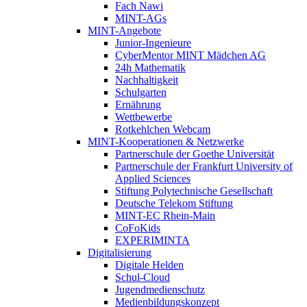
Fach Nawi
MINT-AGs
MINT-Angebote
Junior-Ingenieure
CyberMentor MINT Mädchen AG
24h Mathematik
Nachhaltigkeit
Schulgarten
Ernährung
Wettbewerbe
Rotkehlchen Webcam
MINT-Kooperationen & Netzwerke
Partnerschule der Goethe Universität
Partnerschule der Frankfurt University of
Applied Sciences
Stiftung Polytechnische Gesellschaft
Deutsche Telekom Stiftung
MINT-EC Rhein-Main
CoFoKids
EXPERIMINTA
Digitalisierung
Digitale Helden
Schul-Cloud
Jugendmedienschutz
Medienbildungskonzept