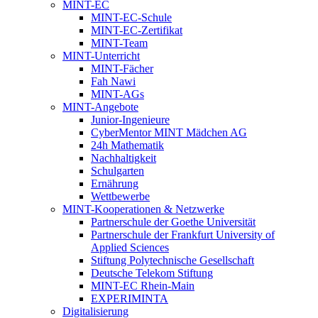
MINT-EC
MINT-EC-Schule
MINT-EC-Zertifikat
MINT-Team
MINT-Unterricht
MINT-Fächer
Fah Nawi
MINT-AGs
MINT-Angebote
Junior-Ingenieure
CyberMentor MINT Mädchen AG
24h Mathematik
Nachhaltigkeit
Schulgarten
Ernährung
Wettbewerbe
MINT-Kooperationen & Netzwerke
Partnerschule der Goethe Universität
Partnerschule der Frankfurt University of
Applied Sciences
Stiftung Polytechnische Gesellschaft
Deutsche Telekom Stiftung
MINT-EC Rhein-Main
EXPERIMINTA
Digitalisierung