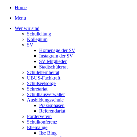
Home
Menu
Wer wir sind
Schulleitung
Kollegium
SV
Homepage der SV
Instagram der SV
SV-Mitglieder
Stadtschülerrat
Schulelternbeirat
UBUS-Fachkraft
Schulseelsorge
Sekretariat
Schulhausverwalter
Ausbildungsschule
Praxisphasen
Referendariat
Förderverein
Schulkonferenz
Ehemalige
Ilse Bing