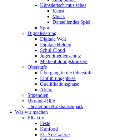
Künstlerisch-musisches
Kunst
Musik
Darstellendes Spiel
Sport
Digitalisierung
Digitale Welt
Digitale Helden
Schul-Cloud
Jugendmedienschutz
Medienbildungskonzept
Oberstufe
Übergang in die Oberstufe
Einführungsphase
Qualifikationsphase
Abitur
Stipendien
Ukraine-Hilfe
Theater am Holzhausenpark
Was wir machen
Eli aktiv
Feste
Kunfood
Eli-Art-Galerie