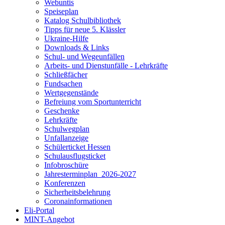
Webuntis
Speiseplan
Katalog Schulbibliothek
Tipps für neue 5. Klässler
Ukraine-Hilfe
Downloads & Links
Schul- und Wegeunfällen
Arbeits- und Dienstunfälle - Lehrkräfte
Schließfächer
Fundsachen
Wertgegenstände
Befreiung vom Sportunterricht
Geschenke
Lehrkräfte
Schulwegplan
Unfallanzeige
Schülerticket Hessen
Schulausflugsticket
Infobroschüre
Jahresterminplan_2026-2027
Konferenzen
Sicherheitsbelehrung
Coronainformationen
Eli-Portal
MINT-Angebot