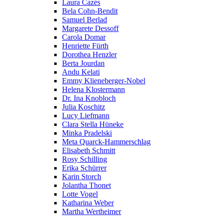
Laura Cazés
Bela Cohn-Bendit
Samuel Berlad
Margarete Dessoff
Carola Domar
Henriette Fürth
Dorothea Henzler
Berta Jourdan
Andu Kelati
Emmy Klieneberger-Nobel
Helena Klostermann
Dr. Ina Knobloch
Julia Koschitz
Lucy Liefmann
Clara Stella Hüneke
Minka Pradelski
Meta Quarck-Hammerschlag
Elisabeth Schmitt
Rosy Schilling
Erika Schürrer
Karin Storch
Jolantha Thonet
Lotte Vogel
Katharina Weber
Martha Wertheimer