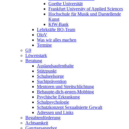
Goethe Universität
Frankfurt University of Applied Sciences
Hochschule für Musik und Darstellende
Kunst
KfW-Bank
Lehrkräfte BO-Team
OloV
Was wir alles machen
Termine
G9
Löwenstark
Beratung
Auslandsaufenthalte
Stützpunkt
Schulseelsorge
Suchtprävention
Mentoren und Streitschlichtung
Behaupte-dich-gegen-Mobbing
Psychische Erkrankung
Schulpsychologie
Schutzkonzept Sexualisierte Gewalt
Adressen und Links
Begabtenförderung
Achtsamkeit
Ganztagsangebot