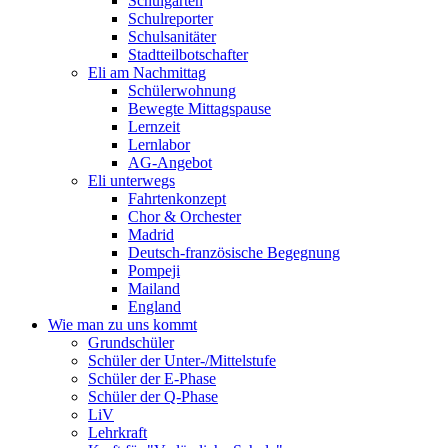
Schulgarten
Schulreporter
Schulsanitäter
Stadtteilbotschafter
Eli am Nachmittag
Schülerwohnung
Bewegte Mittagspause
Lernzeit
Lernlabor
AG-Angebot
Eli unterwegs
Fahrtenkonzept
Chor & Orchester
Madrid
Deutsch-französische Begegnung
Pompeji
Mailand
England
Wie man zu uns kommt
Grundschüler
Schüler der Unter-/Mittelstufe
Schüler der E-Phase
Schüler der Q-Phase
LiV
Lehrkraft