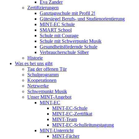
Eva Zander
Zertifizierungen
Ganztagsschule mit Profil 2!
Gütesiegel Berufs- und Studienorientierung
MINT-EC Schule
SMART School
Schule mit Courage
Schule mit Schwerpunkt Musik
Gesundheitsfördernde Schule
Verbraucherschule Silber
Historie
Was es bei uns gibt
Tag der offenen Tür
Schulprogramm
Kooperationen
Netzwerke
Schwerpunkt Musik
Unser MINT-Angebot
MINT-EC
MINT-EC-Schule
MINT-EC-Zertifikat
MINT-Team
MINT-EC-Schulleitungstagung
MINT-Unterricht
MINT-Fächer