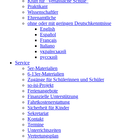
Kraft für "Verlässliche Schule"
Praktikant
Wissenschaftler
Ehrenamtliche
ohne oder mit geringen Deutschkenntnisse
English
Español
Français
Italiano
український
русский
Service
5er-Materialien
6-13er-Materialien
Zugänge für Schülerinnen und Schüler
so-isi-Projekt
Ferienangebote
Finanzielle Unterstützung
Fahrtkostenerstattung
Sicherheit für Kinder
Sekretariat
Kontakt
Termine
Unterrichtszeiten
Vertretungsplan