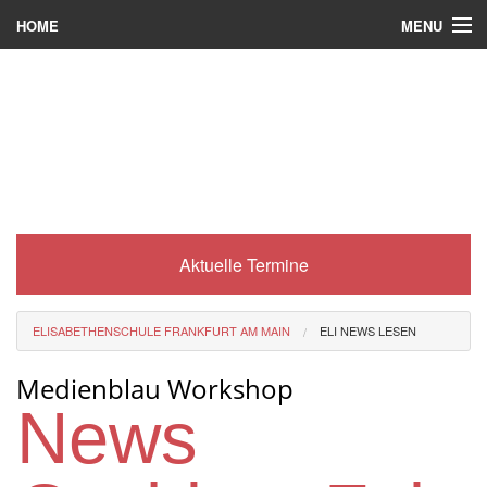
MENU
HOME
Wer wir sind
Was es bei uns gibt
Was wir machen
Wie man zu uns kommt
Aktuelle Termine
Service
Eli-Portal
ELISABETHENSCHULE FRANKFURT AM MAIN
ELI NEWS LESEN
MINT-Angebot
Medienblau Workshop
Berufsorientierung
News
Förderverein