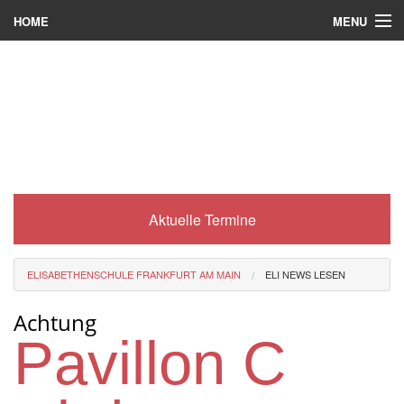
MENU
HOME
Wer wir sind
Was es bei uns gibt
Was wir machen
Wie man zu uns kommt
Aktuelle Termine
Service
Eli-Portal
ELISABETHENSCHULE FRANKFURT AM MAIN
ELI NEWS LESEN
MINT-Angebot
Achtung
Berufsorientierung
Pavillon C
Förderverein