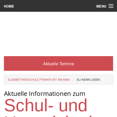
MENU
HOME
Wer wir sind
Was es bei uns gibt
Was wir machen
Wie man zu uns kommt
Aktuelle Termine
Service
Eli-Portal
ELISABETHENSCHULE FRANKFURT AM MAIN
ELI NEWS LESEN
MINT-Angebot
Aktuelle Informationen zum
Berufsorientierung
Schul- und
Förderverein