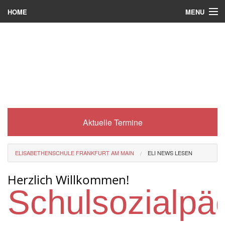
MENU
HOME
Wer wir sind
Was es bei uns gibt
Was wir machen
Wie man zu uns kommt
Aktuelle Termine
Service
Eli-Portal
ELISABETHENSCHULE FRANKFURT AM MAIN
ELI NEWS LESEN
MINT-Angebot
Herzlich Willkommen!
Berufsorientierung
Schulsozialpä
Förderverein