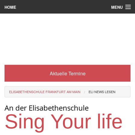
MENU
HOME
Wer wir sind
Was es bei uns gibt
Was wir machen
Wie man zu uns kommt
Aktuelle Termine
Service
Eli-Portal
ELISABETHENSCHULE FRANKFURT AM MAIN
ELI NEWS LESEN
MINT-Angebot
An der Elisabethenschule
Berufsorientierung
Sing Your life
Förderverein