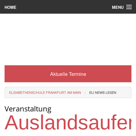
MENU
HOME
Wer wir sind
Was es bei uns gibt
Was wir machen
Wie man zu uns kommt
Aktuelle Termine
Service
Eli-Portal
ELISABETHENSCHULE FRANKFURT AM MAIN
ELI NEWS LESEN
MINT-Angebot
Veranstaltung
Berufsorientierung
Auslandsaufen
Förderverein