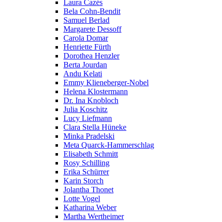
Laura Cazés
Bela Cohn-Bendit
Samuel Berlad
Margarete Dessoff
Carola Domar
Henriette Fürth
Dorothea Henzler
Berta Jourdan
Andu Kelati
Emmy Klieneberger-Nobel
Helena Klostermann
Dr. Ina Knobloch
Julia Koschitz
Lucy Liefmann
Clara Stella Hüneke
Minka Pradelski
Meta Quarck-Hammerschlag
Elisabeth Schmitt
Rosy Schilling
Erika Schürrer
Karin Storch
Jolantha Thonet
Lotte Vogel
Katharina Weber
Martha Wertheimer