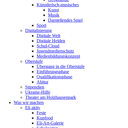
Künstlerisch-musisches
Kunst
Musik
Darstellendes Spiel
Sport
Digitalisierung
Digitale Welt
Digitale Helden
Schul-Cloud
Jugendmedienschutz
Medienbildungskonzept
Oberstufe
Übergang in die Oberstufe
Einführungsphase
Qualifikationsphase
Abitur
Stipendien
Ukraine-Hilfe
Theater am Holzhausenpark
Was wir machen
Eli aktiv
Feste
Kunfood
Eli-Art-Galerie