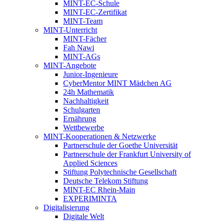
MINT-EC-Schule
MINT-EC-Zertifikat
MINT-Team
MINT-Unterricht
MINT-Fächer
Fah Nawi
MINT-AGs
MINT-Angebote
Junior-Ingenieure
CyberMentor MINT Mädchen AG
24h Mathematik
Nachhaltigkeit
Schulgarten
Ernährung
Wettbewerbe
MINT-Kooperationen & Netzwerke
Partnerschule der Goethe Universität
Partnerschule der Frankfurt University of
Applied Sciences
Stiftung Polytechnische Gesellschaft
Deutsche Telekom Stiftung
MINT-EC Rhein-Main
EXPERIMINTA
Digitalisierung
Digitale Welt