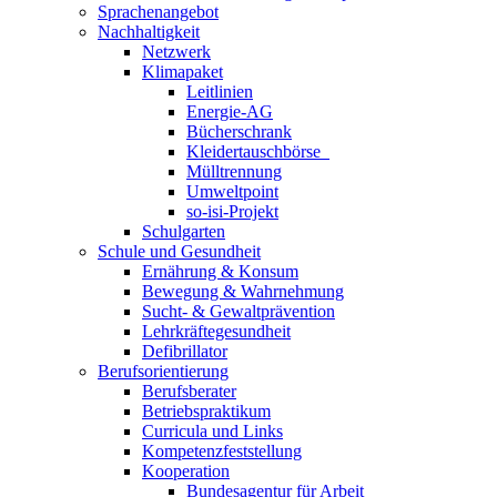
Sprachenangebot
Nachhaltigkeit
Netzwerk
Klimapaket
Leitlinien
Energie-AG
Bücherschrank
Kleidertauschbörse
Mülltrennung
Umweltpoint
so-isi-Projekt
Schulgarten
Schule und Gesundheit
Ernährung & Konsum
Bewegung & Wahrnehmung
Sucht- & Gewaltprävention
Lehrkräftegesundheit
Defibrillator
Berufsorientierung
Berufsberater
Betriebspraktikum
Curricula und Links
Kompetenzfeststellung
Kooperation
Bundesagentur für Arbeit