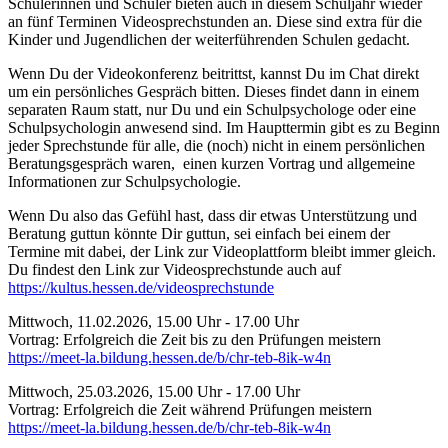
Schülerinnen und Schüler bieten auch in diesem Schuljahr wieder
an fünf Terminen Videosprechstunden an. Diese sind extra für die
Kinder und Jugendlichen der weiterführenden Schulen gedacht.
Wenn Du der Videokonferenz beitrittst, kannst Du im Chat direkt
um ein persönliches Gespräch bitten. Dieses findet dann in einem
separaten Raum statt, nur Du und ein Schulpsychologe oder eine
Schulpsychologin anwesend sind. Im Haupttermin gibt es zu Beginn
jeder Sprechstunde für alle, die (noch) nicht in einem persönlichen
Beratungsgespräch waren, einen kurzen Vortrag und allgemeine
Informationen zur Schulpsychologie.
Wenn Du also das Gefühl hast, dass dir etwas Unterstützung und
Beratung guttun könnte Dir guttun, sei einfach bei einem der
Termine mit dabei, der Link zur Videoplattform bleibt immer gleich.
Du findest den Link zur Videosprechstunde auch auf
https://kultus.hessen.de/videosprechstunde
Mittwoch, 11.02.2026, 15.00 Uhr - 17.00 Uhr
Vortrag: Erfolgreich die Zeit bis zu den Prüfungen meistern
https://meet-la.bildung.hessen.de/b/chr-teb-8ik-w4n
Mittwoch, 25.03.2026, 15.00 Uhr - 17.00 Uhr
Vortrag: Erfolgreich die Zeit während Prüfungen meistern
https://meet-la.bildung.hessen.de/b/chr-teb-8ik-w4n