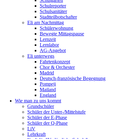
Schulgarten
Schulreporter
Schulsanitäter
Stadtteilbotschafter
Eli am Nachmittag
Schülerwohnung
Bewegte Mittagspause
Lernzeit
Lernlabor
AG-Angebot
Eli unterwegs
Fahrtenkonzept
Chor & Orchester
Madrid
Deutsch-französische Begegnung
Pompeji
Mailand
England
Wie man zu uns kommt
Grundschüler
Schüler der Unter-/Mittelstufe
Schüler der E-Phase
Schüler der Q-Phase
LiV
Lehrkraft