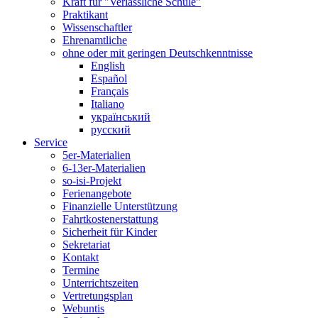
Kraft für "Verlässliche Schule"
Praktikant
Wissenschaftler
Ehrenamtliche
ohne oder mit geringen Deutschkenntnisse
English
Español
Français
Italiano
український
русский
Service
5er-Materialien
6-13er-Materialien
so-isi-Projekt
Ferienangebote
Finanzielle Unterstützung
Fahrtkostenerstattung
Sicherheit für Kinder
Sekretariat
Kontakt
Termine
Unterrichtszeiten
Vertretungsplan
Webuntis