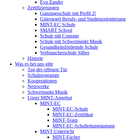
Eva Zander
Zertifizierungen
Ganztagsschule mit Profil 2!
Gütesiegel Berufs- und Studienorientierung
MINT-EC Schule
SMART School
Schule mit Courage
Schule mit Schwerpunkt Musik
Gesundheitsfördernde Schule
Verbraucherschule Silber
Historie
Was es bei uns gibt
Tag der offenen Tür
Schulprogramm
Kooperationen
Netzwerke
Schwerpunkt Musik
Unser MINT-Angebot
MINT-EC
MINT-EC-Schule
MINT-EC-Zertifikat
MINT-Team
MINT-EC-Schulleitungstagung
MINT-Unterricht
MINT-Fächer