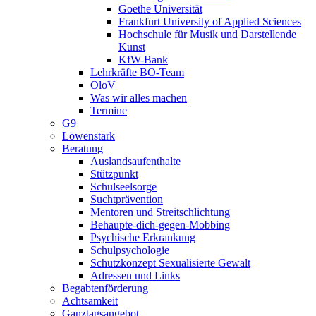
Goethe Universität
Frankfurt University of Applied Sciences
Hochschule für Musik und Darstellende
Kunst
KfW-Bank
Lehrkräfte BO-Team
OloV
Was wir alles machen
Termine
G9
Löwenstark
Beratung
Auslandsaufenthalte
Stützpunkt
Schulseelsorge
Suchtprävention
Mentoren und Streitschlichtung
Behaupte-dich-gegen-Mobbing
Psychische Erkrankung
Schulpsychologie
Schutzkonzept Sexualisierte Gewalt
Adressen und Links
Begabtenförderung
Achtsamkeit
Ganztagsangebot