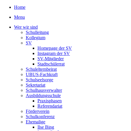
Home
Menu
Wer wir sind
Schulleitung
Kollegium
SV
Homepage der SV
Instagram der SV
SV-Mitglieder
Stadtschülerrat
Schulelternbeirat
UBUS-Fachkraft
Schulseelsorge
Sekretariat
Schulhausverwalter
Ausbildungsschule
Praxisphasen
Referendariat
Förderverein
Schulkonferenz
Ehemalige
Ilse Bing