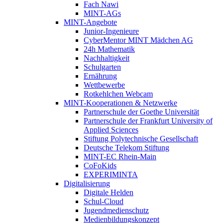
Fach Nawi
MINT-AGs
MINT-Angebote
Junior-Ingenieure
CyberMentor MINT Mädchen AG
24h Mathematik
Nachhaltigkeit
Schulgarten
Ernährung
Wettbewerbe
Rotkehlchen Webcam
MINT-Kooperationen & Netzwerke
Partnerschule der Goethe Universität
Partnerschule der Frankfurt University of
Applied Sciences
Stiftung Polytechnische Gesellschaft
Deutsche Telekom Stiftung
MINT-EC Rhein-Main
CoFoKids
EXPERIMINTA
Digitalisierung
Digitale Helden
Schul-Cloud
Jugendmedienschutz
Medienbildungskonzept