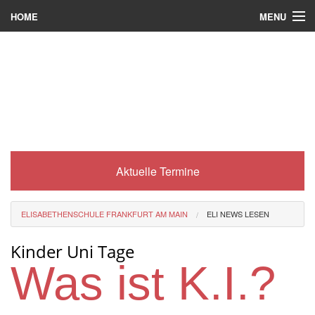
MENU
HOME
Wer wir sind
Was es bei uns gibt
Was wir machen
Wie man zu uns kommt
Aktuelle Termine
Service
Eli-Portal
ELISABETHENSCHULE FRANKFURT AM MAIN
ELI NEWS LESEN
MINT-Angebot
Kinder Uni Tage
Berufsorientierung
Was ist K.I.?
Förderverein