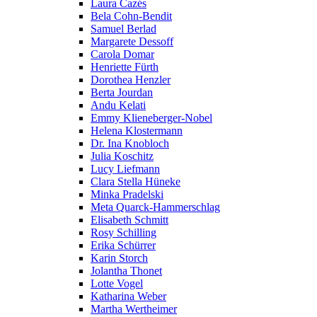
Laura Cazés
Bela Cohn-Bendit
Samuel Berlad
Margarete Dessoff
Carola Domar
Henriette Fürth
Dorothea Henzler
Berta Jourdan
Andu Kelati
Emmy Klieneberger-Nobel
Helena Klostermann
Dr. Ina Knobloch
Julia Koschitz
Lucy Liefmann
Clara Stella Hüneke
Minka Pradelski
Meta Quarck-Hammerschlag
Elisabeth Schmitt
Rosy Schilling
Erika Schürrer
Karin Storch
Jolantha Thonet
Lotte Vogel
Katharina Weber
Martha Wertheimer