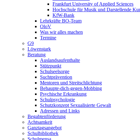
Frankfurt University of Applied Sciences
Hochschule für Musik und Darstellende Ku
KfW-Bank
Lehrkräfte BO-Team
OloV
Was wir alles machen
Termine
G9
Löwenstark
Beratung
Auslandsaufenthalte
Stützpunkt
Schulseelsorge
Suchtprävention
Mentoren und Streitschlichtung
Behaupte-dich-gegen-Mobbing
Psychische Erkrankung
Schulpsychologie
Schutzkonzept Sexualisierte Gewalt
Adressen und Links
Begabtenförderung
Achtsamkeit
Ganztagsangebot
Schulbibliothek
Schulmensa