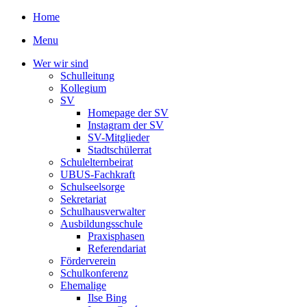
Home
Menu
Wer wir sind
Schulleitung
Kollegium
SV
Homepage der SV
Instagram der SV
SV-Mitglieder
Stadtschülerrat
Schulelternbeirat
UBUS-Fachkraft
Schulseelsorge
Sekretariat
Schulhausverwalter
Ausbildungsschule
Praxisphasen
Referendariat
Förderverein
Schulkonferenz
Ehemalige
Ilse Bing