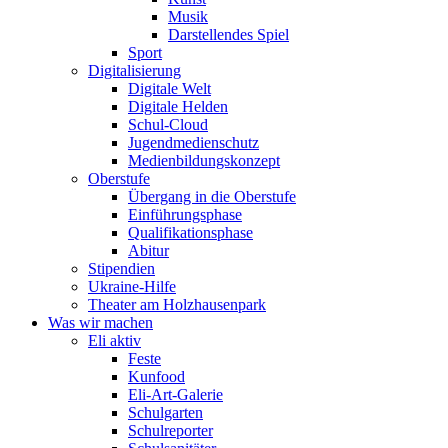
Musik
Darstellendes Spiel
Sport
Digitalisierung
Digitale Welt
Digitale Helden
Schul-Cloud
Jugendmedienschutz
Medienbildungskonzept
Oberstufe
Übergang in die Oberstufe
Einführungsphase
Qualifikationsphase
Abitur
Stipendien
Ukraine-Hilfe
Theater am Holzhausenpark
Was wir machen
Eli aktiv
Feste
Kunfood
Eli-Art-Galerie
Schulgarten
Schulreporter