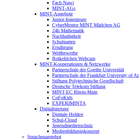
Fach Nawi
MINT-AGs
MINT-Angebote
Junior-Ingenieure
CyberMentor MINT Mädchen AG
24h Mathematik
Nachhaltigkeit
Schulgarten
Ernährung
Wettbewerbe
Rotkehlchen Webcam
MINT-Kooperationen & Netzwerke
Partnerschule der Goethe Universität
Partnerschule der Frankfurt University of A
Stiftung Polytechnische Gesellschaft
Deutsche Telekom Stiftung
MINT-EC Rhein-Main
CoFoKids
EXPERIMINTA
Digitalisierung
Digitale Helden
Schul-Cloud
Jugendmedienschutz
Medienbildungskonzept
Sprachenangebot