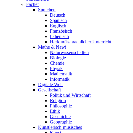
Fächer
Sprachen
Deutsch
Spanisch
Englisch
Französisch
Italienisch
Herkunftssprachlicher Unterricht
Mathe & Nawi
Naturwissenschaften
Biologie
Chemie
Physik
Mathematik
Informatik
Digitale Welt
Gesellschaft
Politik und Wirtschaft
Religion
Philosophie
Ethik
Geschichte
Geographie
Künstlerisch-musisches
Kunst