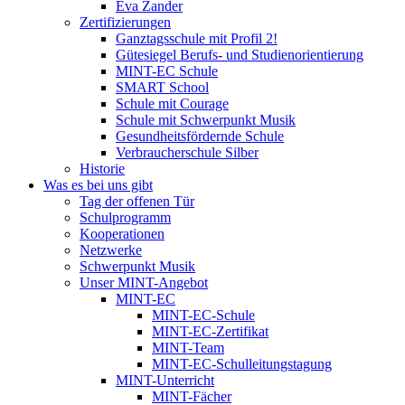
Eva Zander
Zertifizierungen
Ganztagsschule mit Profil 2!
Gütesiegel Berufs- und Studienorientierung
MINT-EC Schule
SMART School
Schule mit Courage
Schule mit Schwerpunkt Musik
Gesundheitsfördernde Schule
Verbraucherschule Silber
Historie
Was es bei uns gibt
Tag der offenen Tür
Schulprogramm
Kooperationen
Netzwerke
Schwerpunkt Musik
Unser MINT-Angebot
MINT-EC
MINT-EC-Schule
MINT-EC-Zertifikat
MINT-Team
MINT-EC-Schulleitungstagung
MINT-Unterricht
MINT-Fächer