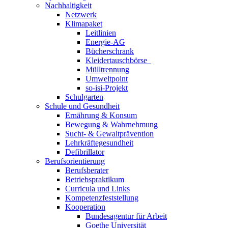
Nachhaltigkeit
Netzwerk
Klimapaket
Leitlinien
Energie-AG
Bücherschrank
Kleidertauschbörse
Mülltrennung
Umweltpoint
so-isi-Projekt
Schulgarten
Schule und Gesundheit
Ernährung & Konsum
Bewegung & Wahrnehmung
Sucht- & Gewaltprävention
Lehrkräftegesundheit
Defibrillator
Berufsorientierung
Berufsberater
Betriebspraktikum
Curricula und Links
Kompetenzfeststellung
Kooperation
Bundesagentur für Arbeit
Goethe Universität