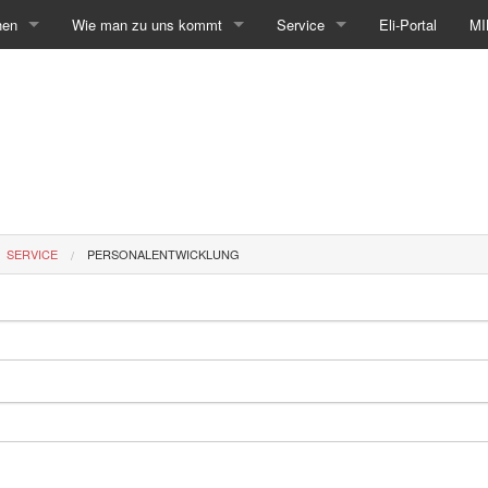
hen
Wie man zu uns kommt
Service
Eli-Portal
MI
SERVICE
PERSONALENTWICKLUNG