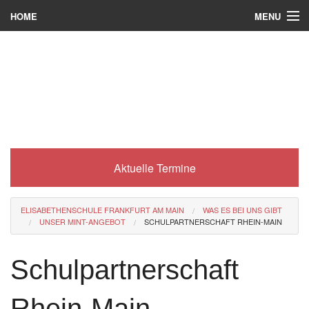
MENU
HOME
Wer wir sind
Was es bei uns gibt
Was wir machen
Wie man zu uns kommt
Aktuelle Termine
Service
Eli-Portal
ELISABETHENSCHULE FRANKFURT AM MAIN
WAS ES BEI UNS GIBT
UNSER MINT-ANGEBOT
SCHULPARTNERSCHAFT RHEIN-MAIN
MINT-Angebot
Berufsorientierung
Schulpartnerschaft
Förderverein
Rhein-Main