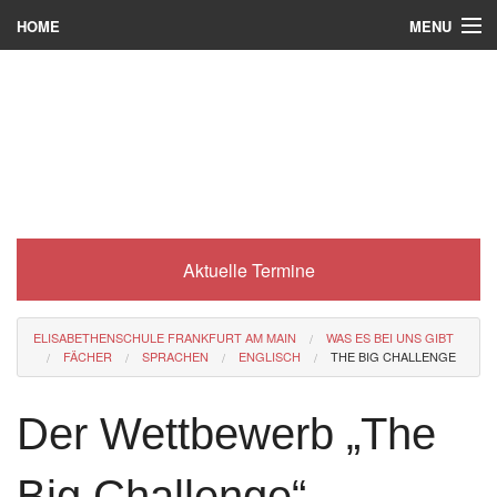
MENU
HOME
Wer wir sind
Was es bei uns gibt
Was wir machen
Wie man zu uns kommt
Aktuelle Termine
Service
Eli-Portal
ELISABETHENSCHULE FRANKFURT AM MAIN
WAS ES BEI UNS GIBT
FÄCHER
SPRACHEN
ENGLISCH
THE BIG CHALLENGE
MINT-Angebot
Berufsorientierung
Der Wettbewerb „The
Förderverein
Big Challenge“