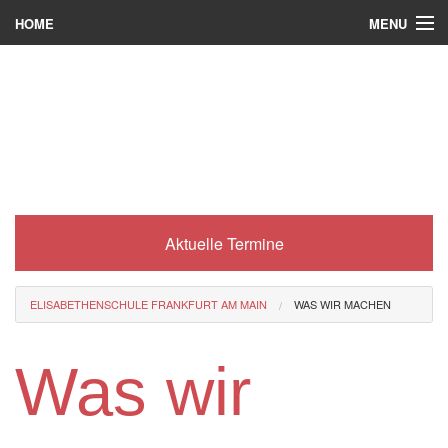
MENU
HOME
Wer wir sind
Was es bei uns gibt
Was wir machen
Wie man zu uns kommt
Aktuelle Termine
Service
Eli-Portal
ELISABETHENSCHULE FRANKFURT AM MAIN
WAS WIR MACHEN
MINT-Angebot
Was wir
Berufsorientierung
Förderverein