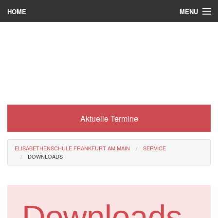
MENU
HOME
Wer wir sind
Was es bei uns gibt
Was wir machen
Wie man zu uns kommt
Aktuelle Termine
Service
Eli-Portal
ELISABETHENSCHULE FRANKFURT AM MAIN
SERVICE
DOWNLOADS
MINT-Angebot
Berufsorientierung
Förderverein
Downloads