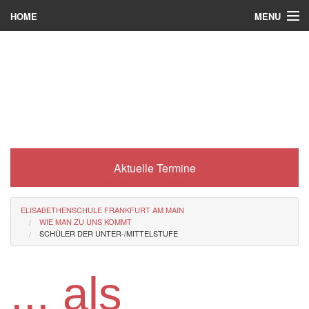
MENU
HOME
Wer wir sind
Was es bei uns gibt
Was wir machen
Wie man zu uns kommt
Aktuelle Termine
Service
Eli-Portal
ELISABETHENSCHULE FRANKFURT AM MAIN
WIE MAN ZU UNS KOMMT
MINT-Angebot
SCHÜLER DER UNTER-/MITTELSTUFE
Berufsorientierung
... als
Förderverein