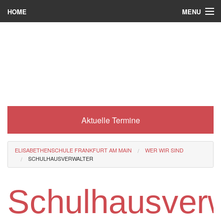
MENU
HOME
Wer wir sind
Was es bei uns gibt
Was wir machen
Wie man zu uns kommt
Aktuelle Termine
Service
Eli-Portal
ELISABETHENSCHULE FRANKFURT AM MAIN
WER WIR SIND
SCHULHAUSVERWALTER
MINT-Angebot
Berufsorientierung
Schulhausverw
Förderverein